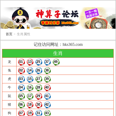
首页
生肖属性
>
记住访问网址：hks365.com
生肖
01
13
25
37
49
龙
02
14
26
38
兔
03
15
27
39
虎
04
16
28
40
牛
05
17
29
41
鼠
06
18
30
42
猪
07
19
31
43
狗