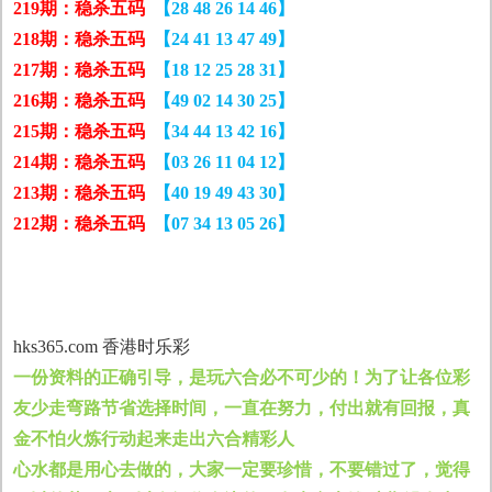
219期：稳杀五码
【28 48 26 14 46】
218期：稳杀五码
【24 41 13 47 49】
217期：稳杀五码
【18 12 25 28 31】
216期：稳杀五码
【49 02 14 30 25】
215期：稳杀五码
【34 44 13 42 16】
214期：稳杀五码
【03 26 11 04 12】
213期：稳杀五码
【40 19 49 43 30】
212期：稳杀五码
【07 34 13 05 26】
hks365.com
香港时乐彩
一份资料的正确引导，是玩六合必不可少的！为了让各位彩
友少走弯路节省选择时间，一直在努力，付出就有回报，真
金不怕火炼行动起来走出六合精彩人
心水都是用心去做的，大家一定要珍惜，不要错过了，觉得