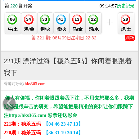
221期 漂洋过海【稳杀五码】你闭着眼跟着
我下
香港时乐彩
hks365.com
傻人有傻福，你闭着眼跟着我下注，不用去想那么多，我期
期都是很辛苦的研究，希望能把最精准的资料让你们跟踪下
注
http://hks365.com 彩票还送彩金
221期：稳杀五码
【04 46 23 47 13】
220期：稳杀五码
【36 31 19 30 14】