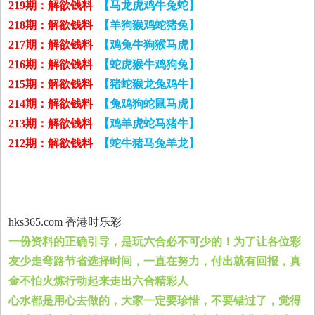
219期：解欲钱料
【马龙虎鸡牛兔蛇】
218期：解欲钱料
【羊狗猴鸡蛇猪兔】
217期：解欲钱料
【鸡兔牛狗猴马虎】
216期：解欲钱料
【蛇虎猴牛鸡狗兔】
215期：解欲钱料
【猪蛇猴龙兔鸡牛】
214期：解欲钱料
【兔鸡狗蛇鼠马虎】
213期：解欲钱料
【鸡羊虎蛇马猪牛】
212期：解欲钱料
【蛇牛猪马兔羊龙】
hks365.com
香港时乐彩
一份资料的正确引导，是玩六合必不可少的！为了让各位彩
友少走弯路节省选择时间，一直在努力，付出就有回报，真
金不怕火炼行动起来走出六合精彩人
心水都是用心去做的，大家一定要珍惜，不要错过了，觉得