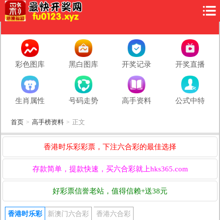
彩色图库
黑白图库
开奖记录
开奖直播
生肖属性
号码走势
高手资料
公式中特
首页
高手榜资料
正文
>
>
香港时乐彩彩票，下注六合彩的最佳选择
存款简单，提款快速，买六合彩就上hks365.com
好彩票信誉老站，值得信赖+送38元