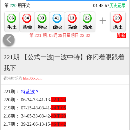
221期 【公式一波|一波中特】你闭着眼跟着
我下
香港时乐彩
hks365.com
221期：
特蓝波？
220期： 06-34-33-41-13-
22 T 29
219期： 07-15-48-08-41-
24 T 05
218期： 34-05-33-08-42-
40 T 20
217期： 39-22-06-13-15-
46 T 42