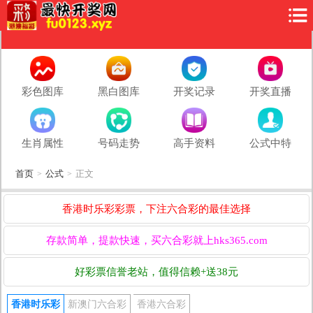
彩色图库
黑白图库
开奖记录
开奖直播
生肖属性
号码走势
高手资料
公式中特
首页
公式
正文
>
>
香港时乐彩彩票，下注六合彩的最佳选择
存款简单，提款快速，买六合彩就上hks365.com
好彩票信誉老站，值得信赖+送38元