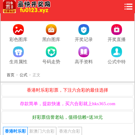
彩色图库
黑白图库
开奖记录
开奖直播
生肖属性
号码走势
高手资料
公式中特
首页
公式
正文
>
>
香港时乐彩彩票，下注六合彩的最佳选择
存款简单，提款快速，买六合彩就上hks365.com
好彩票信誉老站，值得信赖+送38元